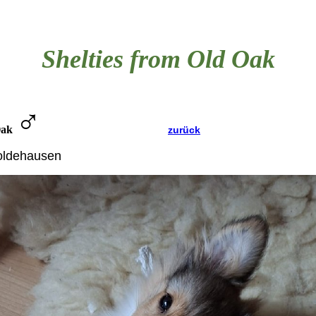
Shelties from Old Oak
♂
Oak
zurück
oldehausen